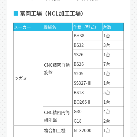
■
富岡工場（NCL加工工場）
メーカー
機械名
仕様（型式）
台数
BH38
1台
BS32
3台
SS26
1台
BS26
7台
CNC精密自動
旋盤
S205
1台
ツガミ
SS327-Ⅲ
1台
BS18
5台
BO266Ⅱ
1台
G30
4台
CNC精密円筒
研削盤
G18
2台
複合加工機
NTX2000
1台