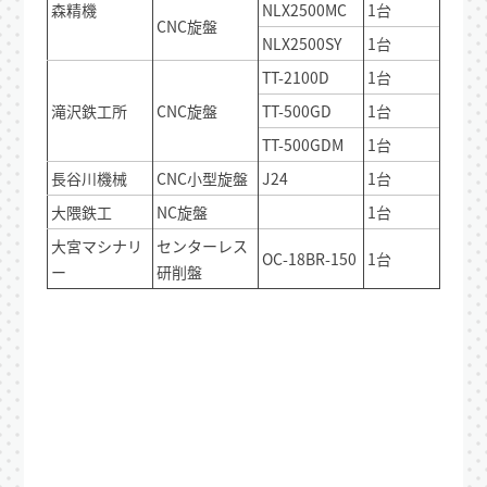
森精機
NLX2500MC
1台
CNC旋盤
NLX2500SY
1台
TT-2100D
1台
滝沢鉄工所
CNC旋盤
TT-500GD
1台
TT-500GDM
1台
長谷川機械
CNC小型旋盤
J24
1台
大隈鉄工
NC旋盤
1台
大宮マシナリ
センターレス
OC-18BR-150
1台
ー
研削盤